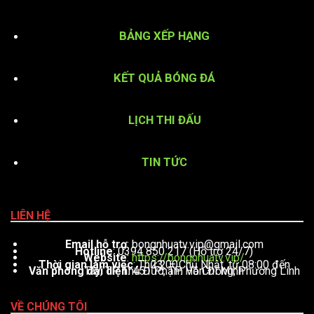
BẢNG XẾP HẠNG
KẾT QUẢ BÓNG ĐÁ
LỊCH THI ĐẤU
TIN TỨC
LIÊN HỆ
Email hỗ trợ
:
bongnhuatv.vip@gmail.com
Hotline
: 0394 850 217 (Hỗ trợ 24/7)
Website
:
https://bongnhuatv.vip/
Thời gian làm việc
: Thứ 2 – Chủ Nhật, từ 08:00 đến 23:00
Văn phòng đại diện
: 451 Phạm Văn Đồng, Phường Linh Tây, TP. Thủ Đức, TP. Hồ Chí Minh
VỀ CHÚNG TÔI