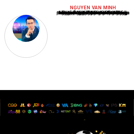
NGUYEN VAN MINH
Nguyễn Văn Minh là một trong những chuyên gia hàng đầu về báo cáo tin tức thể thao tại Việt Nam, với hơn 10 năm hoạt động trong ngành. Ông có kiến thức sâu rộng và kinh nghiệm đáng kể trong việc phân tích và báo cáo về các sự kiện thể thao hàng đầu. Sự hiểu biết sâu sắc của ông về ngành này đã giúp ông xây dựng uy tín và danh tiếng trong cộng đồng báo chí thể thao.