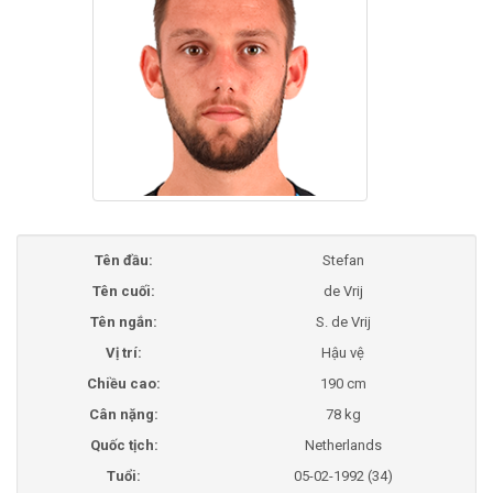
Tên đầu:
Stefan
Tên cuối:
de Vrij
Tên ngắn:
S. de Vrij
Vị trí:
Hậu vệ
Chiều cao:
190 cm
Cân nặng:
78 kg
Quốc tịch:
Netherlands
Tuổi:
05-02-1992 (34)