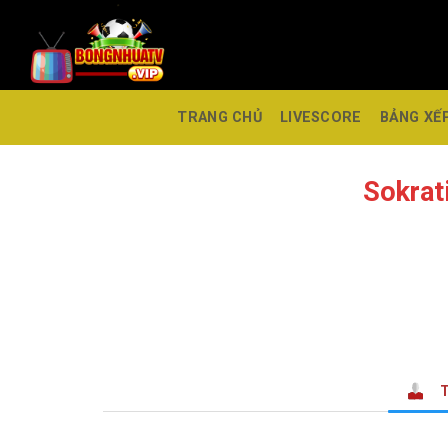
TRANG CHỦ
LIVESCORE
BẢNG XẾ
Sokrat
T