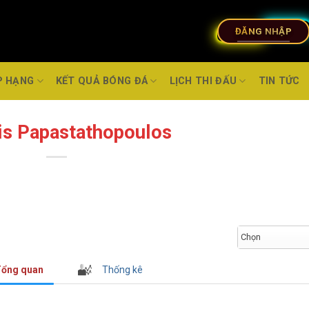
ĐĂNG NHẬP
P HẠNG
KẾT QUẢ BÓNG ĐÁ
LỊCH THI ĐẤU
TIN TỨC
is Papastathopoulos
Chọn
ổng quan
Thống kê