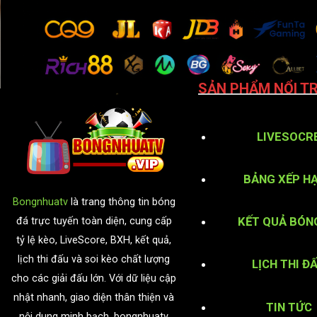
SẢN PHẨM NỔI TR
LIVESOCR
BẢNG XẾP H
Bongnhuatv
là trang thông tin bóng
KẾT QUẢ BÓN
đá trực tuyến toàn diện, cung cấp
tỷ lệ kèo, LiveScore, BXH, kết quả,
lịch thi đấu và soi kèo chất lượng
LỊCH THI Đ
cho các giải đấu lớn. Với dữ liệu cập
nhật nhanh, giao diện thân thiện và
TIN TỨC
nội dung minh bạch, bongnhuatv