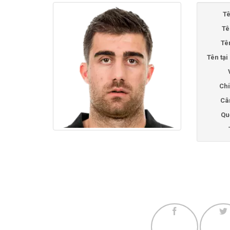
Tê
Tê
Tê
Tên tạ
Chi
Câ
Qu