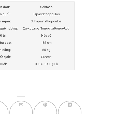
n đầu:
Sokratis
n cuối:
Papastathopoulos
n ngắn:
S. Papastathopoulos
i quê hương:
Σωκράτης Παπασταθόπουλος
Vị trí:
Hậu vệ
ều cao:
186 cm
n nặng:
85 kg
ốc tịch:
Greece
Tuổi:
09-06-1988 (38)