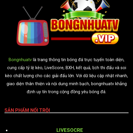
Bongnhuatv
là trang thông tin bóng đá trực tuyến toàn diện,
cung cấp tỷ lệ kèo, LiveScore, BXH, kết quả, lịch thi đấu và soi
kèo chất lượng cho các giải đấu lớn. Với dữ liệu cập nhật nhanh,
giao diện thân thiện và nội dung minh bạch, bongnhuatv khẳng
định uy tín trong cộng đồng yêu bóng đá.
SẢN PHẨM NỔI TRỘI
LIVESOCRE