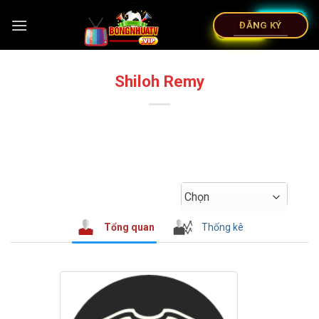
ĐĂNG KÝ
Shiloh Remy
Chọn
Tổng quan
Thống kê