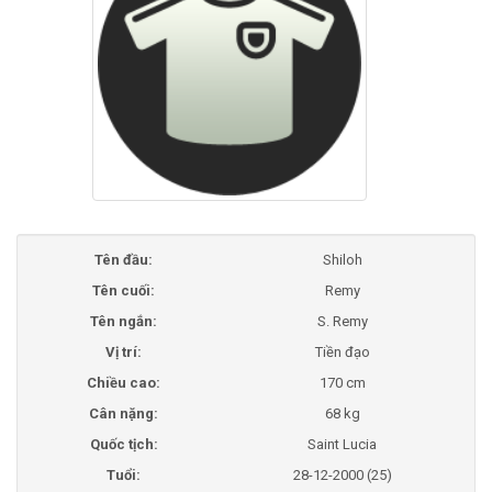
Tên đầu:
Shiloh
Tên cuối:
Remy
Tên ngắn:
S. Remy
Vị trí:
Tiền đạo
Chiều cao:
170 cm
Cân nặng:
68 kg
Quốc tịch:
Saint Lucia
Tuổi:
28-12-2000 (25)