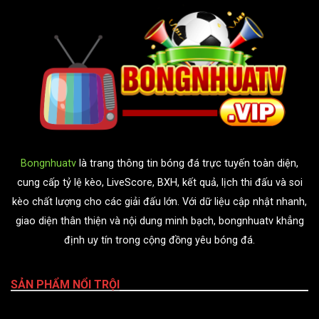
Bongnhuatv
là trang thông tin bóng đá trực tuyến toàn diện,
cung cấp tỷ lệ kèo, LiveScore, BXH, kết quả, lịch thi đấu và soi
kèo chất lượng cho các giải đấu lớn. Với dữ liệu cập nhật nhanh,
giao diện thân thiện và nội dung minh bạch, bongnhuatv khẳng
định uy tín trong cộng đồng yêu bóng đá.
SẢN PHẨM NỔI TRỘI