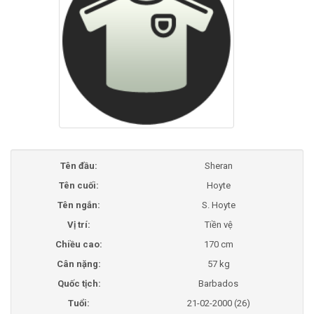
Tên đầu:
Sheran
Tên cuối:
Hoyte
Tên ngắn:
S. Hoyte
Vị trí:
Tiền vệ
Chiều cao:
170 cm
Cân nặng:
57 kg
Quốc tịch:
Barbados
Tuổi:
21-02-2000 (26)