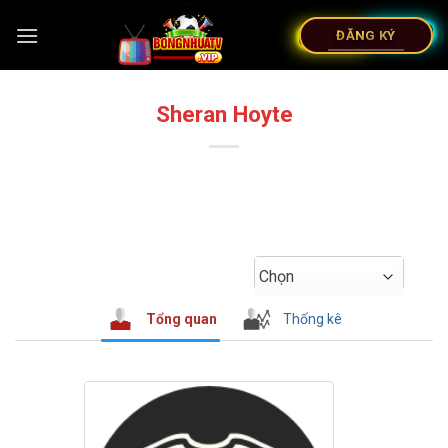
ĐĂNG KÝ
Sheran Hoyte
Chọn
Tổng quan
Thống kê