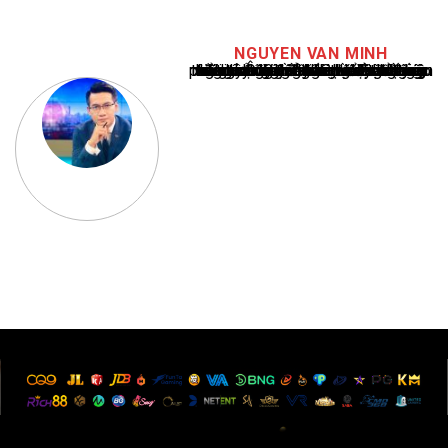
NGUYEN VAN MINH
Nguyễn Văn Minh là một trong những chuyên gia hàng đầu về báo cáo tin tức thể thao tại Việt Nam, với hơn 10 năm hoạt động trong ngành. Ông có kiến thức sâu rộng và kinh nghiệm đáng kể trong việc phân tích và báo cáo về các sự kiện thể thao hàng đầu. Sự hiểu biết sâu sắc của ông về ngành này đã giúp ông xây dựng uy tín và danh tiếng trong cộng đồng báo chí thể thao.