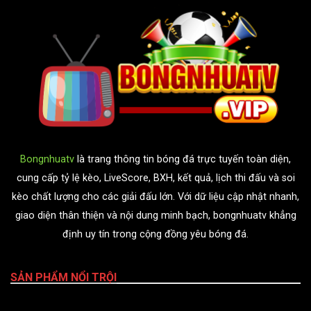
Bongnhuatv
là trang thông tin bóng đá trực tuyến toàn diện,
cung cấp tỷ lệ kèo, LiveScore, BXH, kết quả, lịch thi đấu và soi
kèo chất lượng cho các giải đấu lớn. Với dữ liệu cập nhật nhanh,
giao diện thân thiện và nội dung minh bạch, bongnhuatv khẳng
định uy tín trong cộng đồng yêu bóng đá.
SẢN PHẨM NỔI TRỘI