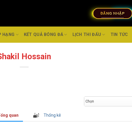
ĐĂNG NHẬP
P HẠNG
KẾT QUẢ BÓNG ĐÁ
LỊCH THI ĐẤU
TIN TỨC
Shakil Hossain
Chọn
ổng quan
Thống kê