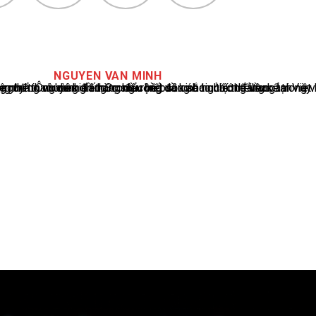
NGUYEN VAN MINH
cáo tin tức thể thao tại Việt Nam, với hơn 10 năm hoạt động trong ngành. Ông có kiến thức sâu rộng và kinh nghiệm đáng kể trong việc phân tích và báo cáo về các sự kiện thể thao hàng đầu. Sự hiểu biết sâu sắc của ông về ngành này đã giúp ông xây dựng uy tín và danh tiếng trong cộng đồng báo chí thể thao.