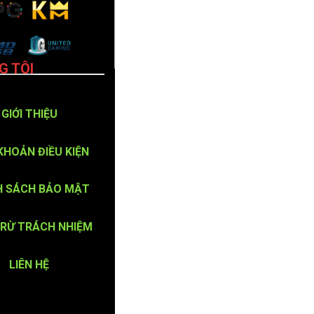
G TÔI
GIỚI THIỆU
KHOẢN ĐIỀU KIỆN
H SÁCH BẢO MẬT
TRỪ TRÁCH NHIỆM
LIÊN HỆ