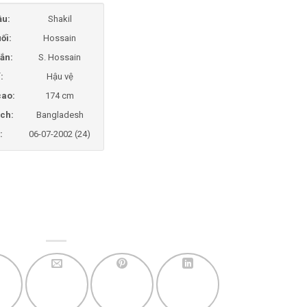
ầu:
Shakil
ối:
Hossain
ắn:
S. Hossain
í:
Hậu vệ
cao:
174 cm
ịch:
Bangladesh
:
06-07-2002 (24)