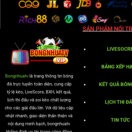
SẢN PHẨM NỔI TR
LIVESOCR
BẢNG XẾP H
Bongnhuatv
là trang thông tin bóng
KẾT QUẢ BÓN
đá trực tuyến toàn diện, cung cấp
tỷ lệ kèo, LiveScore, BXH, kết quả,
lịch thi đấu và soi kèo chất lượng
LỊCH THI Đ
cho các giải đấu lớn. Với dữ liệu cập
nhật nhanh, giao diện thân thiện và
TIN TỨC
nội dung minh bạch, bongnhuatv
khẳng định uy tín trong cộng đồng