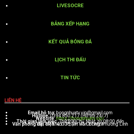
LIVESOCRE
BẢNG XẾP HẠNG
KẾT QUẢ BÓNG ĐÁ
LỊCH THI ĐẤU
TIN TỨC
LIÊN HỆ
Email hỗ trợ
:
bongnhuatv.vip@gmail.com
Hotline
: 0394 850 217 (Hỗ trợ 24/7)
Website
:
https://bongnhuatv.vip/
Thời gian làm việc
: Thứ 2 – Chủ Nhật, từ 08:00 đến 23:00
Văn phòng đại diện
: 451 Phạm Văn Đồng, Phường Linh Tây, TP. Thủ Đức, TP. Hồ Chí Minh