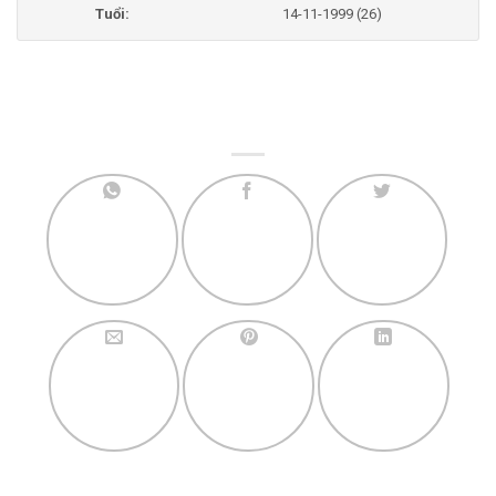
Tuổi:
14-11-1999 (26)