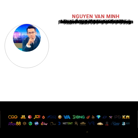
NGUYEN VAN MINH
Nguyễn Văn Minh là một trong những chuyên gia hàng đầu về báo cáo tin tức thể thao tại Việt Nam, với hơn 10 năm hoạt động trong ngành. Ông có kiến thức sâu rộng và kinh nghiệm đáng kể trong việc phân tích và báo cáo về các sự kiện thể thao hàng đầu. Sự hiểu biết sâu sắc của ông về ngành này đã giúp ông xây dựng uy tín và danh tiếng trong cộng đồng báo chí thể thao.