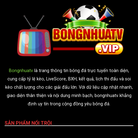
Bongnhuatv
là trang thông tin bóng đá trực tuyến toàn diện,
cung cấp tỷ lệ kèo, LiveScore, BXH, kết quả, lịch thi đấu và soi
kèo chất lượng cho các giải đấu lớn. Với dữ liệu cập nhật nhanh,
giao diện thân thiện và nội dung minh bạch, bongnhuatv khẳng
định uy tín trong cộng đồng yêu bóng đá.
SẢN PHẨM NỔI TRỘI