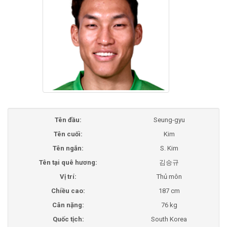
Tên đầu:
Seung-gyu
Tên cuối:
Kim
Tên ngắn:
S. Kim
Tên tại quê hương:
김승규
Vị trí:
Thủ môn
Chiều cao:
187 cm
Cân nặng:
76 kg
Quốc tịch:
South Korea