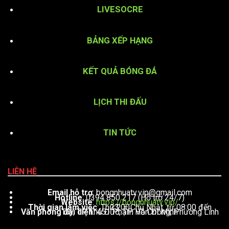
LIVESOCRE
BẢNG XẾP HẠNG
KẾT QUẢ BÓNG ĐÁ
LỊCH THI ĐẤU
TIN TỨC
LIÊN HỆ
Email hỗ trợ
:
bongnhuatv.vip@gmail.com
Hotline
: 0394 850 217 (Hỗ trợ 24/7)
Website
:
https://bongnhuatv.vip/
Thời gian làm việc
: Thứ 2 – Chủ Nhật, từ 08:00 đến 23:00
Văn phòng đại diện
: 451 Phạm Văn Đồng, Phường Linh Tây, TP. Thủ Đức, TP. Hồ Chí Minh