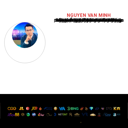
NGUYEN VAN MINH
Nguyễn Văn Minh là một trong những chuyên gia hàng đầu về báo cáo tin tức thể thao tại Việt Nam, với hơn 10 năm hoạt động trong ngành. Ông có kiến thức sâu rộng và kinh nghiệm đáng kể trong việc phân tích và báo cáo về các sự kiện thể thao hàng đầu. Sự hiểu biết sâu sắc của ông về ngành này đã giúp ông xây dựng uy tín và danh tiếng trong cộng đồng báo chí thể thao.