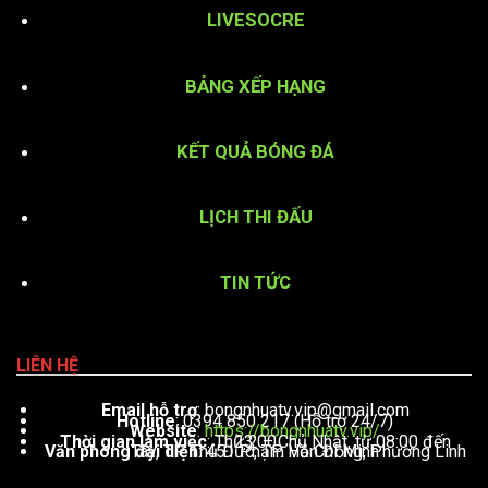
LIVESOCRE
BẢNG XẾP HẠNG
KẾT QUẢ BÓNG ĐÁ
LỊCH THI ĐẤU
TIN TỨC
LIÊN HỆ
Email hỗ trợ
:
bongnhuatv.vip@gmail.com
Hotline
: 0394 850 217 (Hỗ trợ 24/7)
Website
:
https://bongnhuatv.vip/
Thời gian làm việc
: Thứ 2 – Chủ Nhật, từ 08:00 đến 23:00
Văn phòng đại diện
: 451 Phạm Văn Đồng, Phường Linh Tây, TP. Thủ Đức, TP. Hồ Chí Minh