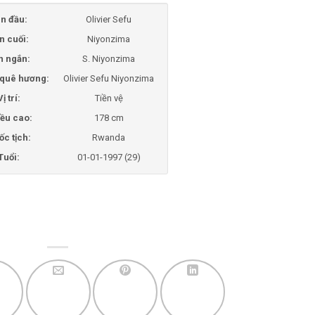
n đầu:
Olivier Sefu
n cuối:
Niyonzima
n ngắn:
S. Niyonzima
i quê hương:
Olivier Sefu Niyonzima
Vị trí:
Tiền vệ
ều cao:
178 cm
ốc tịch:
Rwanda
Tuổi:
01-01-1997 (29)