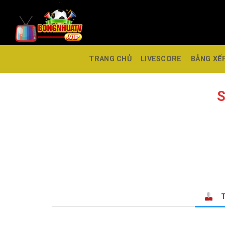
TRANG CHỦ
LIVESCORE
BẢNG XẾ
S
T