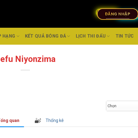
ĐĂNG NHẬP
P HẠNG
KẾT QUẢ BÓNG ĐÁ
LỊCH THI ĐẤU
TIN TỨC
efu Niyonzima
Chọn
ổng quan
Thống kê