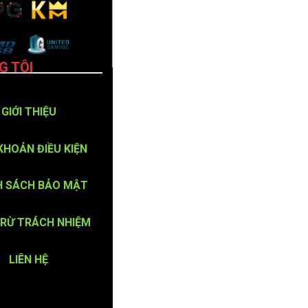
G TÔI
GIỚI THIỆU
KHOẢN ĐIỀU KIỆN
H SÁCH BẢO MẬT
TRỪ TRÁCH NHIỆM
LIÊN HỆ