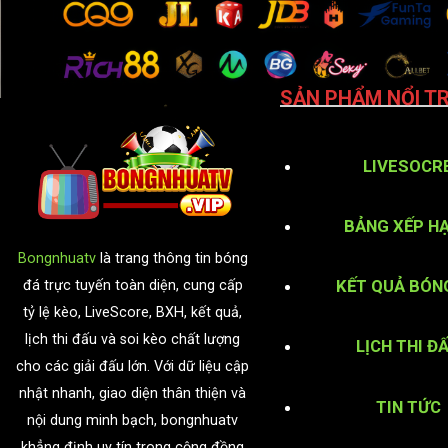
SẢN PHẨM NỔI TR
LIVESOCR
BẢNG XẾP H
Bongnhuatv
là trang thông tin bóng
KẾT QUẢ BÓN
đá trực tuyến toàn diện, cung cấp
tỷ lệ kèo, LiveScore, BXH, kết quả,
lịch thi đấu và soi kèo chất lượng
LỊCH THI Đ
cho các giải đấu lớn. Với dữ liệu cập
nhật nhanh, giao diện thân thiện và
TIN TỨC
nội dung minh bạch, bongnhuatv
khẳng định uy tín trong cộng đồng