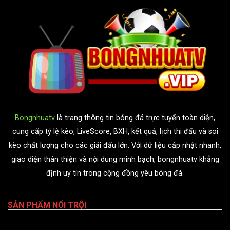
Bongnhuatv
là trang thông tin bóng đá trực tuyến toàn diện,
cung cấp tỷ lệ kèo, LiveScore, BXH, kết quả, lịch thi đấu và soi
kèo chất lượng cho các giải đấu lớn. Với dữ liệu cập nhật nhanh,
giao diện thân thiện và nội dung minh bạch, bongnhuatv khẳng
định uy tín trong cộng đồng yêu bóng đá.
SẢN PHẨM NỔI TRỘI