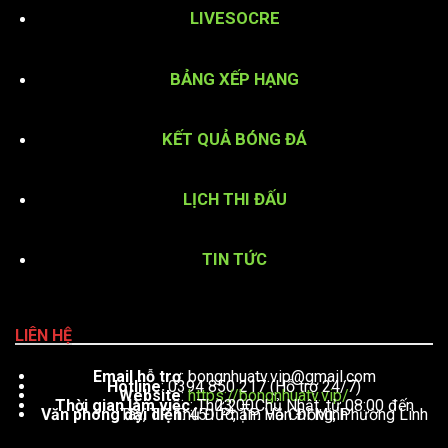
LIVESOCRE
BẢNG XẾP HẠNG
KẾT QUẢ BÓNG ĐÁ
LỊCH THI ĐẤU
TIN TỨC
LIÊN HỆ
Email hỗ trợ
:
bongnhuatv.vip@gmail.com
Hotline
: 0394 850 217 (Hỗ trợ 24/7)
Website
:
https://bongnhuatv.vip/
Thời gian làm việc
: Thứ 2 – Chủ Nhật, từ 08:00 đến 23:00
Văn phòng đại diện
: 451 Phạm Văn Đồng, Phường Linh Tây, TP. Thủ Đức, TP. Hồ Chí Minh