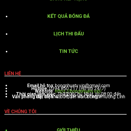
KẾT QUẢ BÓNG ĐÁ
LỊCH THI ĐẤU
TIN TỨC
LIÊN HỆ
Email hỗ trợ
:
bongnhuatv.vip@gmail.com
Hotline
: 0394 850 217 (Hỗ trợ 24/7)
Website
:
https://bongnhuatv.vip/
Thời gian làm việc
: Thứ 2 – Chủ Nhật, từ 08:00 đến 23:00
Văn phòng đại diện
: 451 Phạm Văn Đồng, Phường Linh Tây, TP. Thủ Đức, TP. Hồ Chí Minh
VỀ CHÚNG TÔI
GIỚI THIỆU