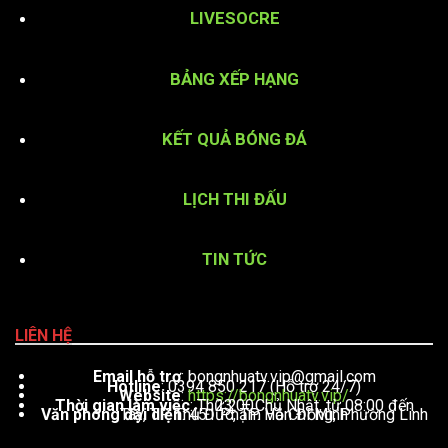
LIVESOCRE
BẢNG XẾP HẠNG
KẾT QUẢ BÓNG ĐÁ
LỊCH THI ĐẤU
TIN TỨC
LIÊN HỆ
Email hỗ trợ
:
bongnhuatv.vip@gmail.com
Hotline
: 0394 850 217 (Hỗ trợ 24/7)
Website
:
https://bongnhuatv.vip/
Thời gian làm việc
: Thứ 2 – Chủ Nhật, từ 08:00 đến 23:00
Văn phòng đại diện
: 451 Phạm Văn Đồng, Phường Linh Tây, TP. Thủ Đức, TP. Hồ Chí Minh