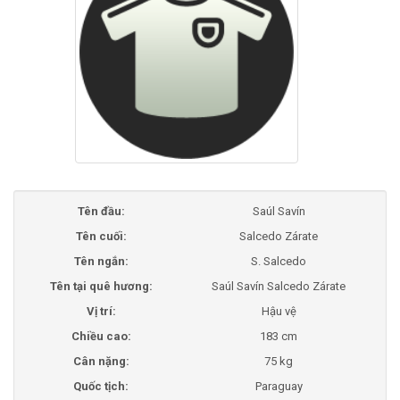
Tên đầu:
Saúl Savín
Tên cuối:
Salcedo Zárate
Tên ngắn:
S. Salcedo
Tên tại quê hương:
Saúl Savín Salcedo Zárate
Vị trí:
Hậu vệ
Chiều cao:
183 cm
Cân nặng:
75 kg
Quốc tịch:
Paraguay