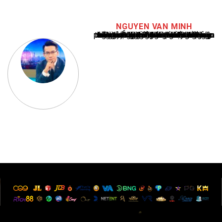
NGUYEN VAN MINH
Nguyễn Văn Minh là một trong những chuyên gia hàng đầu về báo cáo tin tức thể thao tại Việt Nam, với hơn 10 năm hoạt động trong ngành. Ông có kiến thức sâu rộng và kinh nghiệm đáng kể trong việc phân tích và báo cáo về các sự kiện thể thao hàng đầu. Sự hiểu biết sâu sắc của ông về ngành này đã giúp ông xây dựng uy tín và danh tiếng trong cộng đồng báo chí thể thao.