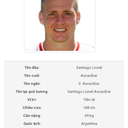
Tên đầu:
Santiago Lionel
Tên cuối:
Ascacíbar
Tên ngắn:
S. Ascacíbar
Tên tại quê hương:
Santiago Lionel Ascacíbar
Vị trí:
Tiền vệ
Chiều cao:
168 cm
Cân nặng:
69 kg
Quốc tịch:
Argentina