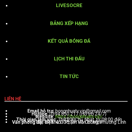
LIVESOCRE
BẢNG XẾP HẠNG
KẾT QUẢ BÓNG ĐÁ
LỊCH THI ĐẤU
TIN TỨC
LIÊN HỆ
Email hỗ trợ
:
bongnhuatv.vip@gmail.com
Hotline
: 0394 850 217 (Hỗ trợ 24/7)
Website
:
https://bongnhuatv.vip/
Thời gian làm việc
: Thứ 2 – Chủ Nhật, từ 08:00 đến 23:00
Văn phòng đại diện
: 451 Phạm Văn Đồng, Phường Linh Tây, TP. Thủ Đức, TP. Hồ Chí Minh