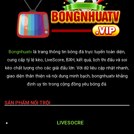
Bongnhuatv
là trang thông tin bóng đá trực tuyến toàn diện,
cung cấp tỷ lệ kèo, LiveScore, BXH, kết quả, lịch thi đấu và soi
kèo chất lượng cho các giải đấu lớn. Với dữ liệu cập nhật nhanh,
giao diện thân thiện và nội dung minh bạch, bongnhuatv khẳng
định uy tín trong cộng đồng yêu bóng đá.
SẢN PHẨM NỔI TRỘI
LIVESOCRE