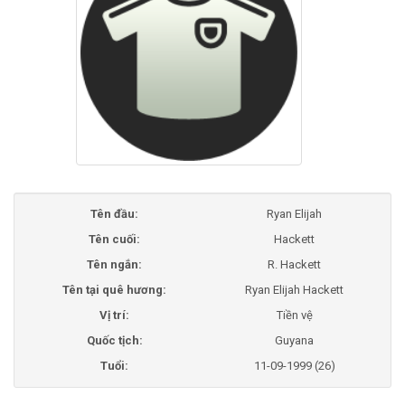
Tên đầu:
Ryan Elijah
Tên cuối:
Hackett
Tên ngắn:
R. Hackett
Tên tại quê hương:
Ryan Elijah Hackett
Vị trí:
Tiền vệ
Quốc tịch:
Guyana
Tuổi:
11-09-1999 (26)