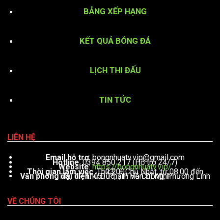
BẢNG XẾP HẠNG
KẾT QUẢ BÓNG ĐÁ
LỊCH THI ĐẤU
TIN TỨC
LIÊN HỆ
Email hỗ trợ
:
bongnhuatv.vip@gmail.com
Hotline
: 0394 850 217 (Hỗ trợ 24/7)
Website
:
https://bongnhuatv.vip/
Thời gian làm việc
: Thứ 2 – Chủ Nhật, từ 08:00 đến 23:00
Văn phòng đại diện
: 451 Phạm Văn Đồng, Phường Linh Tây, TP. Thủ Đức, TP. Hồ Chí Minh
VỀ CHÚNG TÔI