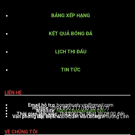
BẢNG XẾP HẠNG
KẾT QUẢ BÓNG ĐÁ
LỊCH THI ĐẤU
TIN TỨC
LIÊN HỆ
Email hỗ trợ
:
bongnhuatv.vip@gmail.com
Hotline
: 0394 850 217 (Hỗ trợ 24/7)
Website
:
https://bongnhuatv.vip/
Thời gian làm việc
: Thứ 2 – Chủ Nhật, từ 08:00 đến 23:00
Văn phòng đại diện
: 451 Phạm Văn Đồng, Phường Linh Tây, TP. Thủ Đức, TP. Hồ Chí Minh
VỀ CHÚNG TÔI