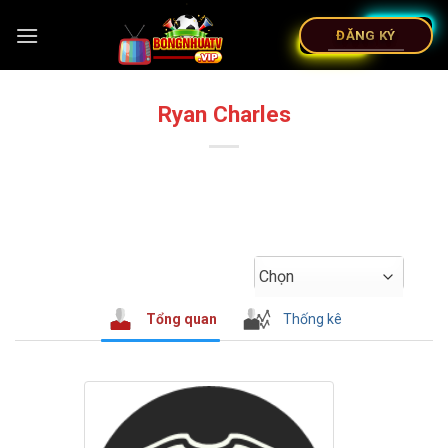
ĐĂNG KÝ
Ryan Charles
Chọn
Tổng quan
Thống kê