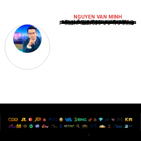
NGUYEN VAN MINH
Nguyễn Văn Minh là một trong những chuyên gia hàng đầu về báo cáo tin tức thể thao tại Việt Nam, với hơn 10 năm hoạt động trong ngành. Ông có kiến thức sâu rộng và kinh nghiệm đáng kể trong việc phân tích và báo cáo về các sự kiện thể thao hàng đầu. Sự hiểu biết sâu sắc của ông về ngành này đã giúp ông xây dựng uy tín và danh tiếng trong cộng đồng báo chí thể thao.