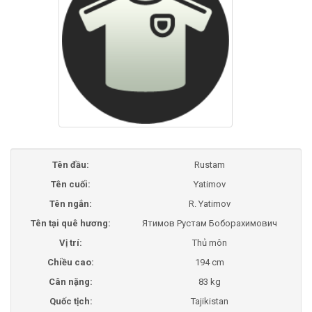
Tên đầu:
Rustam
Tên cuối:
Yatimov
Tên ngắn:
R. Yatimov
Tên tại quê hương:
Ятимов Рустам Боборахимович
Vị trí:
Thủ môn
Chiều cao:
194 cm
Cân nặng:
83 kg
Quốc tịch:
Tajikistan