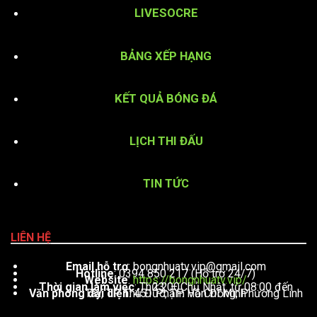
LIVESOCRE
BẢNG XẾP HẠNG
KẾT QUẢ BÓNG ĐÁ
LỊCH THI ĐẤU
TIN TỨC
LIÊN HỆ
Email hỗ trợ
:
bongnhuatv.vip@gmail.com
Hotline
: 0394 850 217 (Hỗ trợ 24/7)
Website
:
https://bongnhuatv.vip/
Thời gian làm việc
: Thứ 2 – Chủ Nhật, từ 08:00 đến 23:00
Văn phòng đại diện
: 451 Phạm Văn Đồng, Phường Linh Tây, TP. Thủ Đức, TP. Hồ Chí Minh