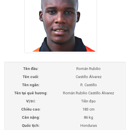
Tên đầu:
Román Rubilio
Tên cuối:
Castillo Álvarez
Tên ngắn:
R. Castillo
Tên tại quê hương:
Román Rubilio Castillo Álvarez
Vị trí:
Tiền đạo
Chiều cao:
183 cm
Cân nặng:
86 kg
Quốc tịch:
Honduras