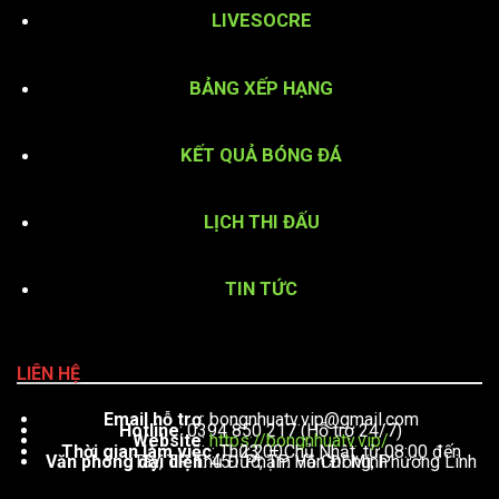
LIVESOCRE
BẢNG XẾP HẠNG
KẾT QUẢ BÓNG ĐÁ
LỊCH THI ĐẤU
TIN TỨC
LIÊN HỆ
Email hỗ trợ
:
bongnhuatv.vip@gmail.com
Hotline
: 0394 850 217 (Hỗ trợ 24/7)
Website
:
https://bongnhuatv.vip/
Thời gian làm việc
: Thứ 2 – Chủ Nhật, từ 08:00 đến 23:00
Văn phòng đại diện
: 451 Phạm Văn Đồng, Phường Linh Tây, TP. Thủ Đức, TP. Hồ Chí Minh