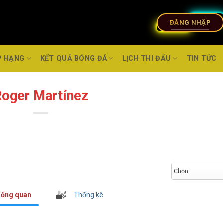
ĐĂNG NHẬP
P HẠNG
KẾT QUẢ BÓNG ĐÁ
LỊCH THI ĐẤU
TIN TỨC
Roger Martínez
Chọn
ổng quan
Thống kê