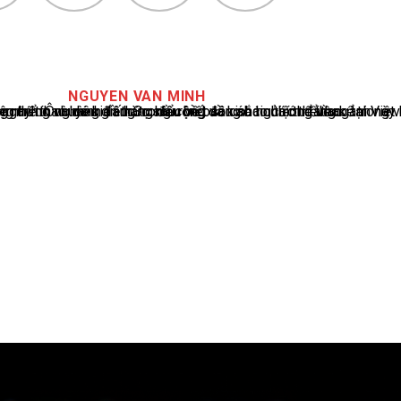
NGUYEN VAN MINH
cáo tin tức thể thao tại Việt Nam, với hơn 10 năm hoạt động trong ngành. Ông có kiến thức sâu rộng và kinh nghiệm đáng kể trong việc phân tích và báo cáo về các sự kiện thể thao hàng đầu. Sự hiểu biết sâu sắc của ông về ngành này đã giúp ông xây dựng uy tín và danh tiếng trong cộng đồng báo chí thể thao.