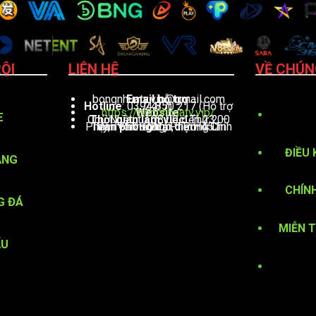
ỘI
LIÊN HỆ
VỀ CHÚN
bongnhuatv.vip@gmail.com
Email hỗ trợ
:
Hotline
: 0394 850 217 (Hỗ trợ 24/7)
https://bongnhuatv.vip/
Website
:
E
: Thứ 2 – Chủ Nhật, từ 08:00 đến 23:00
Thời gian làm việc
Văn phòng đại diện
: 451 Phạm Văn Đồng, Phường Linh Tây, TP. Thủ Đức, TP. Hồ Chí Minh
ĐIỀU 
ẠNG
CHÍN
G ĐÁ
MIỄN 
ẤU