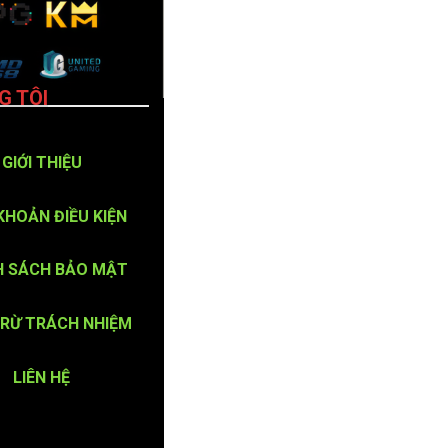
G TÔI
GIỚI THIỆU
KHOẢN ĐIỀU KIỆN
H SÁCH BẢO MẬT
TRỪ TRÁCH NHIỆM
LIÊN HỆ