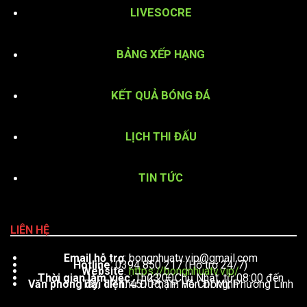
LIVESOCRE
BẢNG XẾP HẠNG
KẾT QUẢ BÓNG ĐÁ
LỊCH THI ĐẤU
TIN TỨC
LIÊN HỆ
Email hỗ trợ
:
bongnhuatv.vip@gmail.com
Hotline
: 0394 850 217 (Hỗ trợ 24/7)
Website
:
https://bongnhuatv.vip/
Thời gian làm việc
: Thứ 2 – Chủ Nhật, từ 08:00 đến 23:00
Văn phòng đại diện
: 451 Phạm Văn Đồng, Phường Linh Tây, TP. Thủ Đức, TP. Hồ Chí Minh