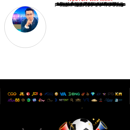
Nguyễn Văn Minh là một trong những chuyên gia hàng đầu về báo cáo tin tức thể thao tại Việt Nam, với hơn 10 năm hoạt động trong ngành. Ông có kiến thức sâu rộng và kinh nghiệm đáng kể trong việc phân tích và báo cáo về các sự kiện thể thao hàng đầu. Sự hiểu biết sâu sắc của ông về ngành này đã giúp ông xây dựng uy tín và danh tiếng trong cộng đồng báo chí thể thao.