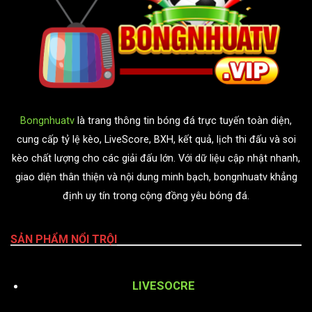
Bongnhuatv
là trang thông tin bóng đá trực tuyến toàn diện,
cung cấp tỷ lệ kèo, LiveScore, BXH, kết quả, lịch thi đấu và soi
kèo chất lượng cho các giải đấu lớn. Với dữ liệu cập nhật nhanh,
giao diện thân thiện và nội dung minh bạch, bongnhuatv khẳng
định uy tín trong cộng đồng yêu bóng đá.
SẢN PHẨM NỔI TRỘI
LIVESOCRE