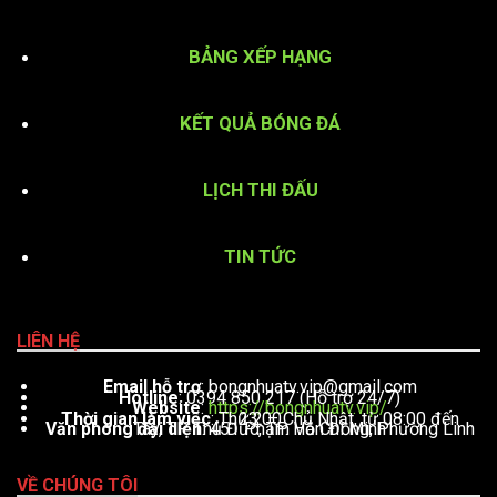
BẢNG XẾP HẠNG
KẾT QUẢ BÓNG ĐÁ
LỊCH THI ĐẤU
TIN TỨC
LIÊN HỆ
Email hỗ trợ
:
bongnhuatv.vip@gmail.com
Hotline
: 0394 850 217 (Hỗ trợ 24/7)
Website
:
https://bongnhuatv.vip/
Thời gian làm việc
: Thứ 2 – Chủ Nhật, từ 08:00 đến 23:00
Văn phòng đại diện
: 451 Phạm Văn Đồng, Phường Linh Tây, TP. Thủ Đức, TP. Hồ Chí Minh
VỀ CHÚNG TÔI