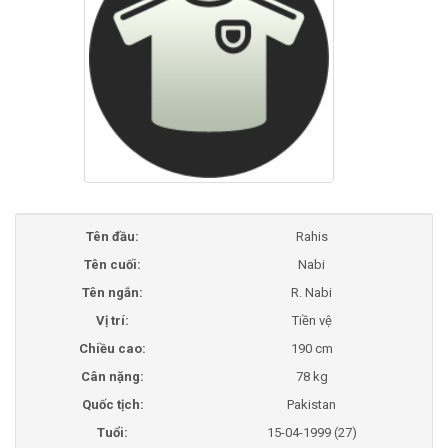
Tên đầu:
Rahis
Tên cuối:
Nabi
Tên ngắn:
R. Nabi
Vị trí:
Tiền vệ
Chiều cao:
190 cm
Cân nặng:
78 kg
Quốc tịch:
Pakistan
Tuổi:
15-04-1999 (27)