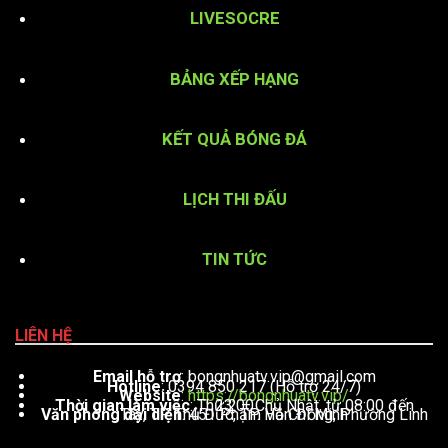
LIVESOCRE
BẢNG XẾP HẠNG
KẾT QUẢ BÓNG ĐÁ
LỊCH THI ĐẤU
TIN TỨC
LIÊN HỆ
Email hỗ trợ
:
bongnhuatv.vip@gmail.com
Hotline
: 0394 850 217 (Hỗ trợ 24/7)
Website
:
https://bongnhuatv.vip/
Thời gian làm việc
: Thứ 2 – Chủ Nhật, từ 08:00 đến 23:00
Văn phòng đại diện
: 451 Phạm Văn Đồng, Phường Linh Tây, TP. Thủ Đức, TP. Hồ Chí Minh