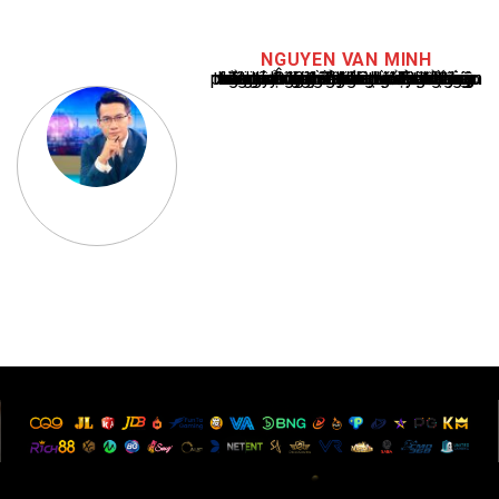
NGUYEN VAN MINH
Nguyễn Văn Minh là một trong những chuyên gia hàng đầu về báo cáo tin tức thể thao tại Việt Nam, với hơn 10 năm hoạt động trong ngành. Ông có kiến thức sâu rộng và kinh nghiệm đáng kể trong việc phân tích và báo cáo về các sự kiện thể thao hàng đầu. Sự hiểu biết sâu sắc của ông về ngành này đã giúp ông xây dựng uy tín và danh tiếng trong cộng đồng báo chí thể thao.