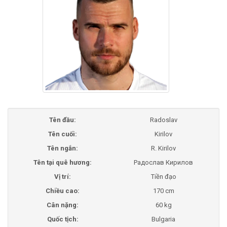
Tên đầu:
Radoslav
Tên cuối:
Kirilov
Tên ngắn:
R. Kirilov
Tên tại quê hương:
Радослав Кирилов
Vị trí:
Tiền đạo
Chiều cao:
170 cm
Cân nặng:
60 kg
Quốc tịch:
Bulgaria