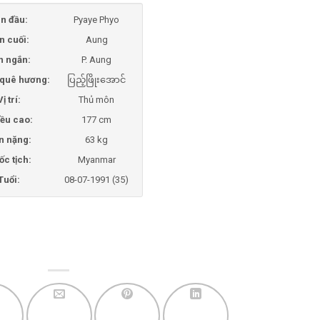
n đầu:
Pyaye Phyo
n cuối:
Aung
n ngắn:
P. Aung
i quê hương:
ပြည့်ဖြိုးအောင်
Vị trí:
Thủ môn
ều cao:
177 cm
n nặng:
63 kg
ốc tịch:
Myanmar
Tuổi:
08-07-1991 (35)