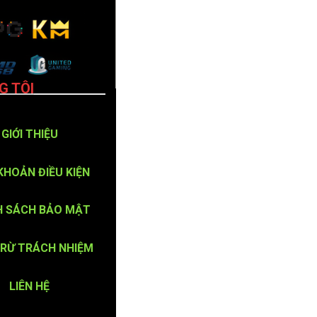
G TÔI
GIỚI THIỆU
KHOẢN ĐIỀU KIỆN
H SÁCH BẢO MẬT
TRỪ TRÁCH NHIỆM
LIÊN HỆ