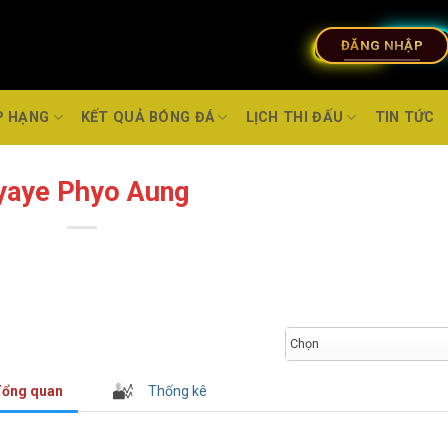
ĐĂNG NHẬP
P HẠNG
KẾT QUẢ BÓNG ĐÁ
LỊCH THI ĐẤU
TIN TỨC
yaye Phyo Aung
Chọn
ổng quan
Thống kê