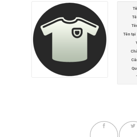
Tê
Tê
Tê
Tên tạ
Chi
Câ
Qu