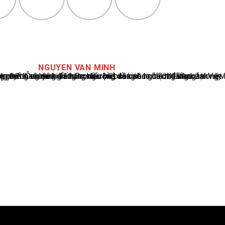
NGUYEN VAN MINH
cáo tin tức thể thao tại Việt Nam, với hơn 10 năm hoạt động trong ngành. Ông có kiến thức sâu rộng và kinh nghiệm đáng kể trong việc phân tích và báo cáo về các sự kiện thể thao hàng đầu. Sự hiểu biết sâu sắc của ông về ngành này đã giúp ông xây dựng uy tín và danh tiếng trong cộng đồng báo chí thể thao.