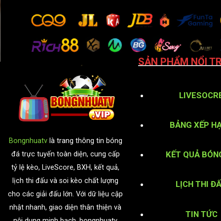
SẢN PHẨM NỔI TR
LIVESOCR
BẢNG XẾP H
Bongnhuatv
là trang thông tin bóng
KẾT QUẢ BÓN
đá trực tuyến toàn diện, cung cấp
tỷ lệ kèo, LiveScore, BXH, kết quả,
lịch thi đấu và soi kèo chất lượng
LỊCH THI Đ
cho các giải đấu lớn. Với dữ liệu cập
nhật nhanh, giao diện thân thiện và
TIN TỨC
nội dung minh bạch, bongnhuatv