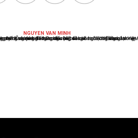
NGUYEN VAN MINH
cáo tin tức thể thao tại Việt Nam, với hơn 10 năm hoạt động trong ngành. Ông có kiến thức sâu rộng và kinh nghiệm đáng kể trong việc phân tích và báo cáo về các sự kiện thể thao hàng đầu. Sự hiểu biết sâu sắc của ông về ngành này đã giúp ông xây dựng uy tín và danh tiếng trong cộng đồng báo chí thể thao.