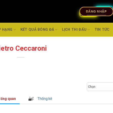
ĐĂNG NHẬP
P HẠNG
KẾT QUẢ BÓNG ĐÁ
LỊCH THI ĐẤU
TIN TỨC
ietro Ceccaroni
Chọn
ổng quan
Thống kê