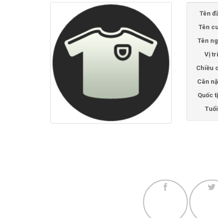
Tên đ
Tên cu
Tên ng
Vị tr
Chiều 
Cân nặ
Quốc t
Tuổi