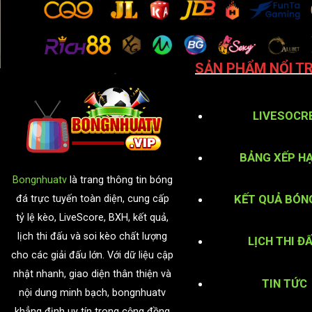
SẢN PHẨM NỔI TR
LIVESOCR
BẢNG XẾP H
Bongnhuatv
là trang thông tin bóng
KẾT QUẢ BÓN
đá trực tuyến toàn diện, cung cấp
tỷ lệ kèo, LiveScore, BXH, kết quả,
lịch thi đấu và soi kèo chất lượng
LỊCH THI Đ
cho các giải đấu lớn. Với dữ liệu cập
nhật nhanh, giao diện thân thiện và
TIN TỨC
nội dung minh bạch, bongnhuatv
khẳng định uy tín trong cộng đồng