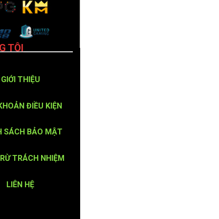
G TÔI
GIỚI THIỆU
KHOẢN ĐIỀU KIỆN
H SÁCH BẢO MẬT
TRỪ TRÁCH NHIỆM
LIÊN HỆ