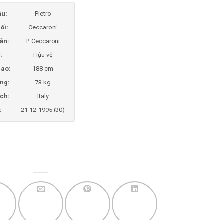
ầu:
Pietro
ối:
Ceccaroni
ắn:
P. Ceccaroni
í:
Hậu vệ
cao:
188 cm
ng:
73 kg
ịch:
Italy
:
21-12-1995 (30)