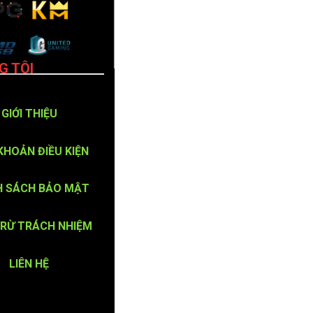
G TÔI
GIỚI THIỆU
KHOẢN ĐIỀU KIỆN
H SÁCH BẢO MẬT
TRỪ TRÁCH NHIỆM
LIÊN HỆ