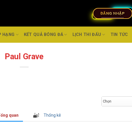
ĐĂNG NHẬP
P HẠNG
KẾT QUẢ BÓNG ĐÁ
LỊCH THI ĐẤU
TIN TỨC
Paul Grave
Chọn
ổng quan
Thống kê