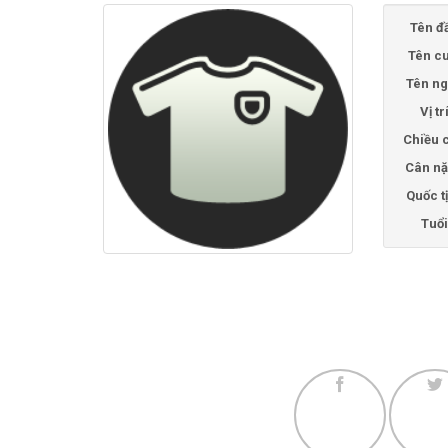
Tên đ
Tên cu
Tên ng
Vị tr
Chiều 
Cân nặ
Quốc t
Tuổi