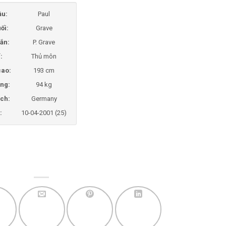
ầu:
Paul
ối:
Grave
ắn:
P. Grave
í:
Thủ môn
cao:
193 cm
ng:
94 kg
ịch:
Germany
:
10-04-2001 (25)