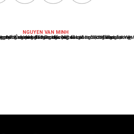
NGUYEN VAN MINH
cáo tin tức thể thao tại Việt Nam, với hơn 10 năm hoạt động trong ngành. Ông có kiến thức sâu rộng và kinh nghiệm đáng kể trong việc phân tích và báo cáo về các sự kiện thể thao hàng đầu. Sự hiểu biết sâu sắc của ông về ngành này đã giúp ông xây dựng uy tín và danh tiếng trong cộng đồng báo chí thể thao.