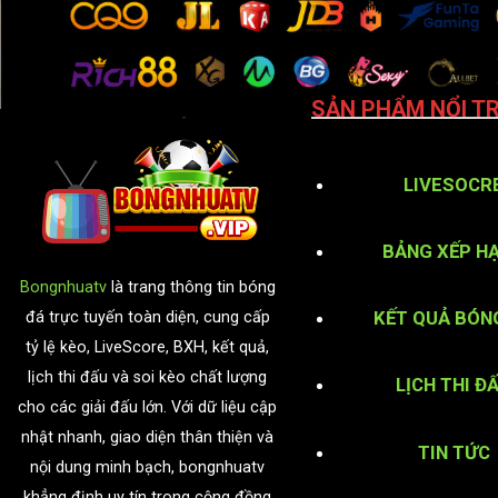
SẢN PHẨM NỔI TR
LIVESOCR
BẢNG XẾP H
Bongnhuatv
là trang thông tin bóng
KẾT QUẢ BÓN
đá trực tuyến toàn diện, cung cấp
tỷ lệ kèo, LiveScore, BXH, kết quả,
lịch thi đấu và soi kèo chất lượng
LỊCH THI Đ
cho các giải đấu lớn. Với dữ liệu cập
nhật nhanh, giao diện thân thiện và
TIN TỨC
nội dung minh bạch, bongnhuatv
khẳng định uy tín trong cộng đồng