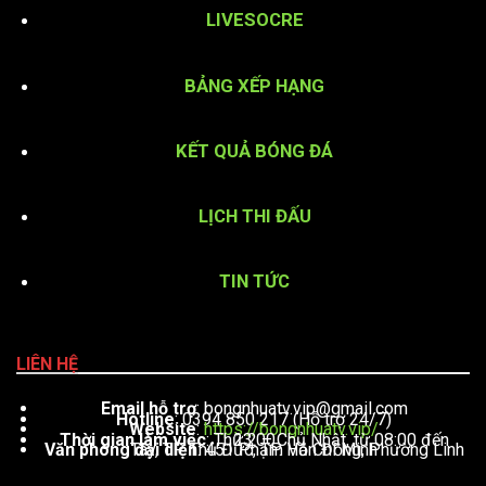
LIVESOCRE
BẢNG XẾP HẠNG
KẾT QUẢ BÓNG ĐÁ
LỊCH THI ĐẤU
TIN TỨC
LIÊN HỆ
Email hỗ trợ
:
bongnhuatv.vip@gmail.com
Hotline
: 0394 850 217 (Hỗ trợ 24/7)
Website
:
https://bongnhuatv.vip/
Thời gian làm việc
: Thứ 2 – Chủ Nhật, từ 08:00 đến 23:00
Văn phòng đại diện
: 451 Phạm Văn Đồng, Phường Linh Tây, TP. Thủ Đức, TP. Hồ Chí Minh