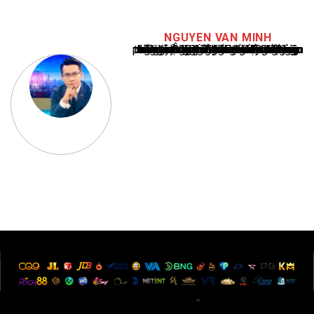
NGUYEN VAN MINH
Nguyễn Văn Minh là một trong những chuyên gia hàng đầu về báo cáo tin tức thể thao tại Việt Nam, với hơn 10 năm hoạt động trong ngành. Ông có kiến thức sâu rộng và kinh nghiệm đáng kể trong việc phân tích và báo cáo về các sự kiện thể thao hàng đầu. Sự hiểu biết sâu sắc của ông về ngành này đã giúp ông xây dựng uy tín và danh tiếng trong cộng đồng báo chí thể thao.