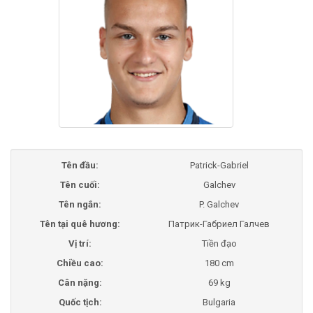
Tên đầu:
Patrick-Gabriel
Tên cuối:
Galchev
Tên ngắn:
P. Galchev
Tên tại quê hương:
Патрик-Габриел Галчев
Vị trí:
Tiền đạo
Chiều cao:
180 cm
Cân nặng:
69 kg
Quốc tịch:
Bulgaria