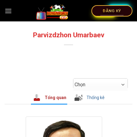
ĐĂNG KÝ
Parvizdzhon Umarbaev
Chọn
Tổng quan
Thống kê