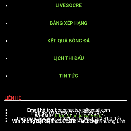
LIVESOCRE
BẢNG XẾP HẠNG
KẾT QUẢ BÓNG ĐÁ
LỊCH THI ĐẤU
TIN TỨC
LIÊN HỆ
Email hỗ trợ
:
bongnhuatv.vip@gmail.com
Hotline
: 0394 850 217 (Hỗ trợ 24/7)
Website
:
https://bongnhuatv.vip/
Thời gian làm việc
: Thứ 2 – Chủ Nhật, từ 08:00 đến 23:00
Văn phòng đại diện
: 451 Phạm Văn Đồng, Phường Linh Tây, TP. Thủ Đức, TP. Hồ Chí Minh