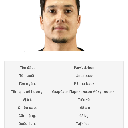
Tên đầu:
Parvizdzhon
Tên cuối:
Umarbaev
Tên ngắn:
P. Umarbaev
Tên tại quê hương:
Умарбаев Парвизджон Абдуллоевич
Vị trí:
Tiền vệ
Chiều cao:
168 cm
Cân nặng:
62 kg
Quốc tịch:
Tajikistan