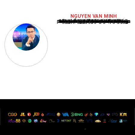
NGUYEN VAN MINH
Nguyễn Văn Minh là một trong những chuyên gia hàng đầu về báo cáo tin tức thể thao tại Việt Nam, với hơn 10 năm hoạt động trong ngành. Ông có kiến thức sâu rộng và kinh nghiệm đáng kể trong việc phân tích và báo cáo về các sự kiện thể thao hàng đầu. Sự hiểu biết sâu sắc của ông về ngành này đã giúp ông xây dựng uy tín và danh tiếng trong cộng đồng báo chí thể thao.