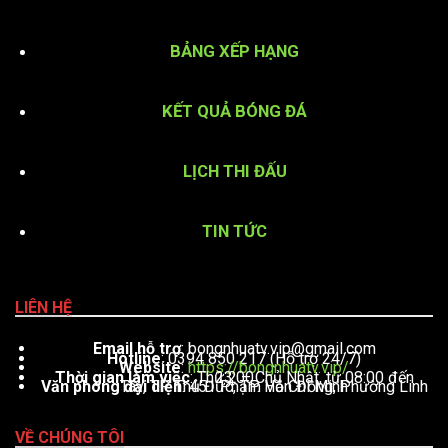
BẢNG XẾP HẠNG
KẾT QUẢ BÓNG ĐÁ
LỊCH THI ĐẤU
TIN TỨC
LIÊN HỆ
Email hỗ trợ
:
bongnhuatv.vip@gmail.com
Hotline
: 0394 850 217 (Hỗ trợ 24/7)
Website
:
https://bongnhuatv.vip/
Thời gian làm việc
: Thứ 2 – Chủ Nhật, từ 08:00 đến 23:00
Văn phòng đại diện
: 451 Phạm Văn Đồng, Phường Linh Tây, TP. Thủ Đức, TP. Hồ Chí Minh
VỀ CHÚNG TÔI