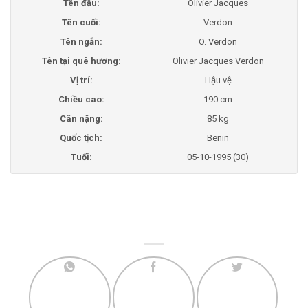
Tên đầu:
Olivier Jacques
Tên cuối:
Verdon
Tên ngắn:
O. Verdon
Tên tại quê hương:
Olivier Jacques Verdon
Vị trí:
Hậu vệ
Chiều cao:
190 cm
Cân nặng:
85 kg
Quốc tịch:
Benin
Tuổi:
05-10-1995 (30)