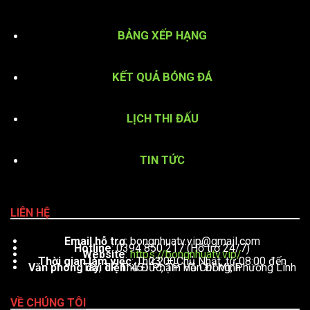
BẢNG XẾP HẠNG
KẾT QUẢ BÓNG ĐÁ
LỊCH THI ĐẤU
TIN TỨC
LIÊN HỆ
Email hỗ trợ
:
bongnhuatv.vip@gmail.com
Hotline
: 0394 850 217 (Hỗ trợ 24/7)
Website
:
https://bongnhuatv.vip/
Thời gian làm việc
: Thứ 2 – Chủ Nhật, từ 08:00 đến 23:00
Văn phòng đại diện
: 451 Phạm Văn Đồng, Phường Linh Tây, TP. Thủ Đức, TP. Hồ Chí Minh
VỀ CHÚNG TÔI