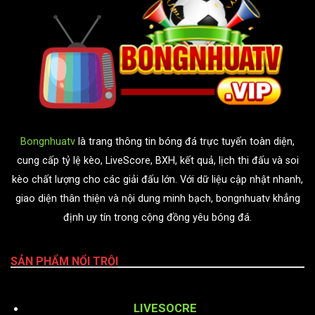
Bongnhuatv
là trang thông tin bóng đá trực tuyến toàn diện,
cung cấp tỷ lệ kèo, LiveScore, BXH, kết quả, lịch thi đấu và soi
kèo chất lượng cho các giải đấu lớn. Với dữ liệu cập nhật nhanh,
giao diện thân thiện và nội dung minh bạch, bongnhuatv khẳng
định uy tín trong cộng đồng yêu bóng đá.
SẢN PHẨM NỔI TRỘI
LIVESOCRE