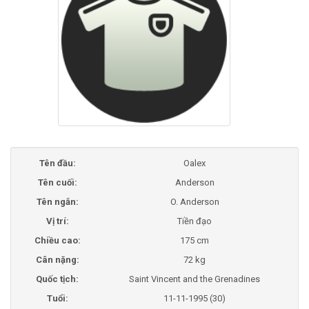
Tên đầu:
Oalex
Tên cuối:
Anderson
Tên ngắn:
O. Anderson
Vị trí:
Tiền đạo
Chiều cao:
175 cm
Cân nặng:
72 kg
Quốc tịch:
Saint Vincent and the Grenadines
Tuổi:
11-11-1995 (30)