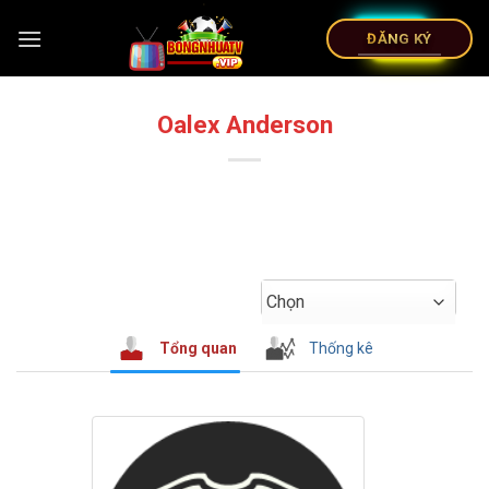
ĐĂNG KÝ
Oalex Anderson
Chọn
Tổng quan
Thống kê