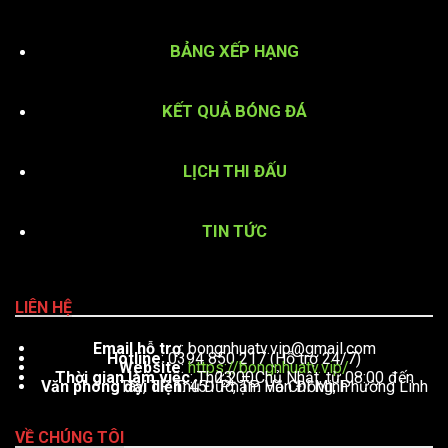
BẢNG XẾP HẠNG
KẾT QUẢ BÓNG ĐÁ
LỊCH THI ĐẤU
TIN TỨC
LIÊN HỆ
Email hỗ trợ
:
bongnhuatv.vip@gmail.com
Hotline
: 0394 850 217 (Hỗ trợ 24/7)
Website
:
https://bongnhuatv.vip/
Thời gian làm việc
: Thứ 2 – Chủ Nhật, từ 08:00 đến 23:00
Văn phòng đại diện
: 451 Phạm Văn Đồng, Phường Linh Tây, TP. Thủ Đức, TP. Hồ Chí Minh
VỀ CHÚNG TÔI