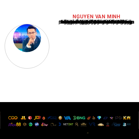
NGUYEN VAN MINH
Nguyễn Văn Minh là một trong những chuyên gia hàng đầu về báo cáo tin tức thể thao tại Việt Nam, với hơn 10 năm hoạt động trong ngành. Ông có kiến thức sâu rộng và kinh nghiệm đáng kể trong việc phân tích và báo cáo về các sự kiện thể thao hàng đầu. Sự hiểu biết sâu sắc của ông về ngành này đã giúp ông xây dựng uy tín và danh tiếng trong cộng đồng báo chí thể thao.