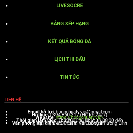
LIVESOCRE
BẢNG XẾP HẠNG
KẾT QUẢ BÓNG ĐÁ
LỊCH THI ĐẤU
TIN TỨC
LIÊN HỆ
Email hỗ trợ
:
bongnhuatv.vip@gmail.com
Hotline
: 0394 850 217 (Hỗ trợ 24/7)
Website
:
https://bongnhuatv.vip/
Thời gian làm việc
: Thứ 2 – Chủ Nhật, từ 08:00 đến 23:00
Văn phòng đại diện
: 451 Phạm Văn Đồng, Phường Linh Tây, TP. Thủ Đức, TP. Hồ Chí Minh