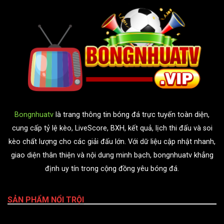
Bongnhuatv
là trang thông tin bóng đá trực tuyến toàn diện,
cung cấp tỷ lệ kèo, LiveScore, BXH, kết quả, lịch thi đấu và soi
kèo chất lượng cho các giải đấu lớn. Với dữ liệu cập nhật nhanh,
giao diện thân thiện và nội dung minh bạch, bongnhuatv khẳng
định uy tín trong cộng đồng yêu bóng đá.
SẢN PHẨM NỔI TRỘI