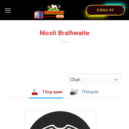
ĐĂNG KÝ
Nicoli Brathwaite
Chọn
Tổng quan
Thống kê