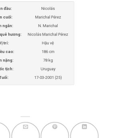
n đầu:
Nicolás
n cuối:
Marichal Pérez
n ngắn:
N. Marichal
i quê hương:
Nicolás Marichal Pérez
Vị trí:
Hậu vệ
ều cao:
186 cm
n nặng:
78 kg
ốc tịch:
Uruguay
Tuổi:
17-03-2001 (25)