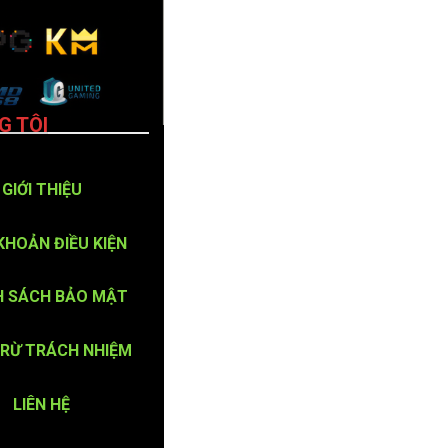
G TÔI
GIỚI THIỆU
KHOẢN ĐIỀU KIỆN
H SÁCH BẢO MẬT
TRỪ TRÁCH NHIỆM
LIÊN HỆ