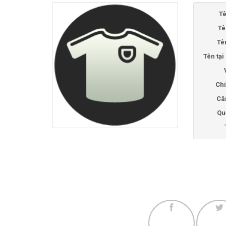
Tê
Tê
Tê
Tên tạ
Chi
Câ
Qu