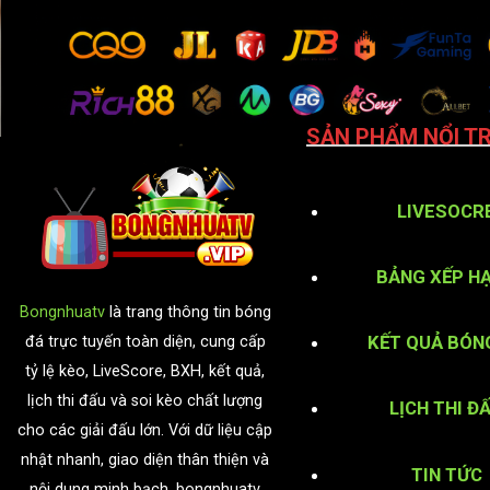
SẢN PHẨM NỔI TR
LIVESOCR
BẢNG XẾP H
Bongnhuatv
là trang thông tin bóng
KẾT QUẢ BÓN
đá trực tuyến toàn diện, cung cấp
tỷ lệ kèo, LiveScore, BXH, kết quả,
lịch thi đấu và soi kèo chất lượng
LỊCH THI Đ
cho các giải đấu lớn. Với dữ liệu cập
nhật nhanh, giao diện thân thiện và
TIN TỨC
nội dung minh bạch, bongnhuatv