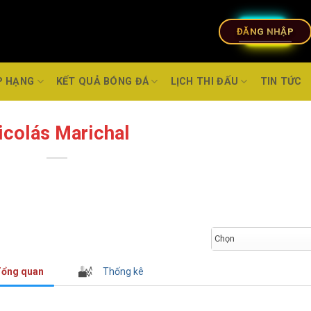
ĐĂNG NHẬP
P HẠNG
KẾT QUẢ BÓNG ĐÁ
LỊCH THI ĐẤU
TIN TỨC
icolás Marichal
Chọn
ổng quan
Thống kê