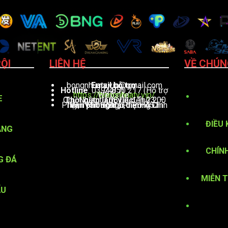
ỘI
LIÊN HỆ
VỀ CHÚN
bongnhuatv.vip@gmail.com
Email hỗ trợ
:
Hotline
: 0394 850 217 (Hỗ trợ 24/7)
https://bongnhuatv.vip/
Website
:
E
: Thứ 2 – Chủ Nhật, từ 08:00 đến 23:00
Thời gian làm việc
Văn phòng đại diện
: 451 Phạm Văn Đồng, Phường Linh Tây, TP. Thủ Đức, TP. Hồ Chí Minh
ĐIỀU 
ẠNG
CHÍN
G ĐÁ
MIỄN 
ẤU