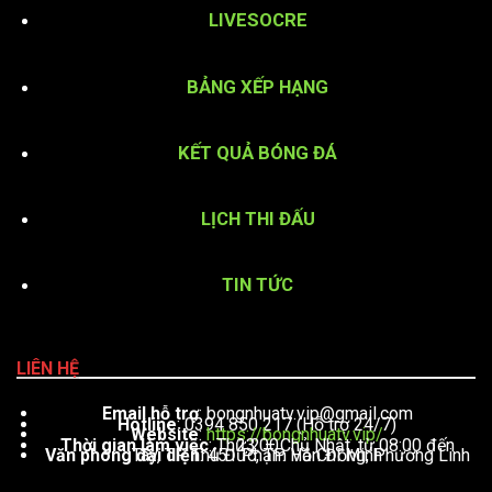
LIVESOCRE
BẢNG XẾP HẠNG
KẾT QUẢ BÓNG ĐÁ
LỊCH THI ĐẤU
TIN TỨC
LIÊN HỆ
Email hỗ trợ
:
bongnhuatv.vip@gmail.com
Hotline
: 0394 850 217 (Hỗ trợ 24/7)
Website
:
https://bongnhuatv.vip/
Thời gian làm việc
: Thứ 2 – Chủ Nhật, từ 08:00 đến 23:00
Văn phòng đại diện
: 451 Phạm Văn Đồng, Phường Linh Tây, TP. Thủ Đức, TP. Hồ Chí Minh