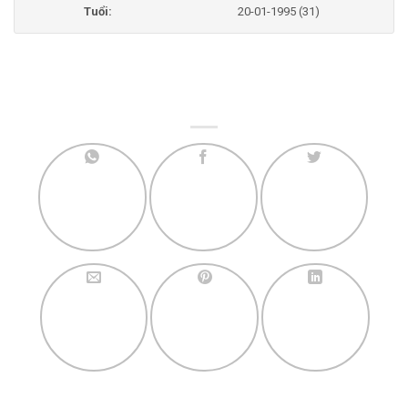
Tuổi:
20-01-1995 (31)