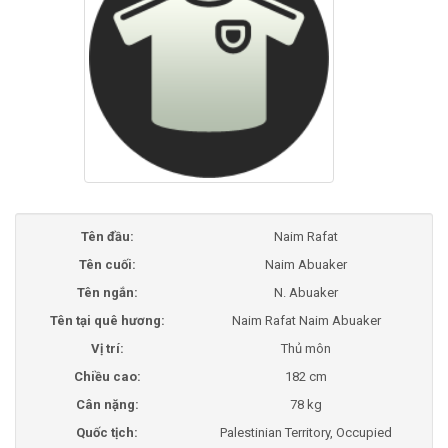
Tên đầu:
Naim Rafat
Tên cuối:
Naim Abuaker
Tên ngắn:
N. Abuaker
Tên tại quê hương:
Naim Rafat Naim Abuaker
Vị trí:
Thủ môn
Chiều cao:
182 cm
Cân nặng:
78 kg
Quốc tịch:
Palestinian Territory, Occupied