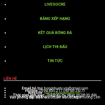
LIVESOCRE
BẢNG XẾP HẠNG
KẾT QUẢ BÓNG ĐÁ
LỊCH THI ĐẤU
TIN TỨC
LIÊN HỆ
Email hỗ trợ
:
bongnhuatv.vip@gmail.com
Hotline
: 0394 850 217 (Hỗ trợ 24/7)
Website
:
https://bongnhuatv.vip/
Thời gian làm việc
: Thứ 2 – Chủ Nhật, từ 08:00 đến 23:00
Văn phòng đại diện
: 451 Phạm Văn Đồng, Phường Linh Tây, TP. Thủ Đức, TP. Hồ Chí Minh