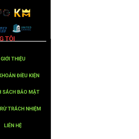
G TÔI
GIỚI THIỆU
KHOẢN ĐIỀU KIỆN
H SÁCH BẢO MẬT
TRỪ TRÁCH NHIỆM
LIÊN HỆ