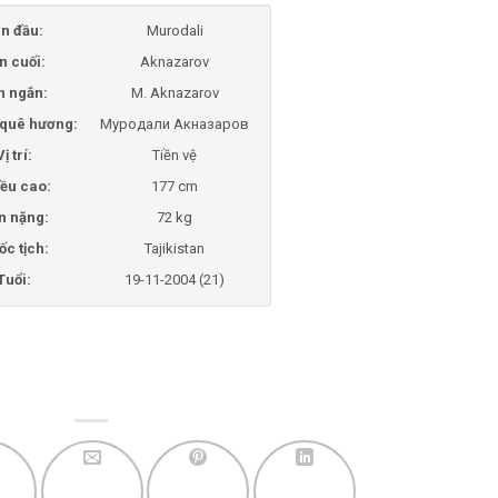
n đầu:
Murodali
n cuối:
Aknazarov
n ngắn:
M. Aknazarov
i quê hương:
Муродали Акназаров
Vị trí:
Tiền vệ
ều cao:
177 cm
n nặng:
72 kg
ốc tịch:
Tajikistan
Tuổi:
19-11-2004 (21)