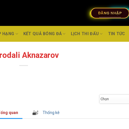
ĐĂNG NHẬP
P HẠNG
KẾT QUẢ BÓNG ĐÁ
LỊCH THI ĐẤU
TIN TỨC
rodali Aknazarov
Chọn
ổng quan
Thống kê