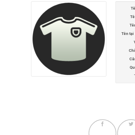
Tê
Tê
Tê
Tên tạ
Chi
Câ
Qu