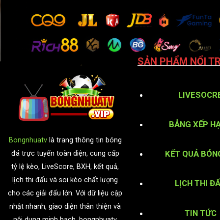
SẢN PHẨM NỔI TR
LIVESOCR
BẢNG XẾP H
Bongnhuatv
là trang thông tin bóng
KẾT QUẢ BÓN
đá trực tuyến toàn diện, cung cấp
tỷ lệ kèo, LiveScore, BXH, kết quả,
lịch thi đấu và soi kèo chất lượng
LỊCH THI Đ
cho các giải đấu lớn. Với dữ liệu cập
nhật nhanh, giao diện thân thiện và
TIN TỨC
nội dung minh bạch, bongnhuatv