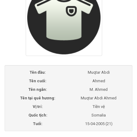
Tên đầu:
Muqtar Abdi
Tên cuối:
Ahmed
Tên ngắn:
M. Ahmed
Tên tại quê hương:
Muqtar Abdi Ahmed
Vị trí:
Tiền vệ
Quốc tịch:
Somalia
Tuổi:
15-04-2005 (21)