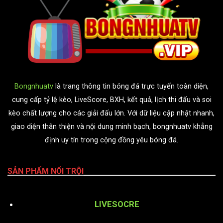
Bongnhuatv
là trang thông tin bóng đá trực tuyến toàn diện,
cung cấp tỷ lệ kèo, LiveScore, BXH, kết quả, lịch thi đấu và soi
kèo chất lượng cho các giải đấu lớn. Với dữ liệu cập nhật nhanh,
giao diện thân thiện và nội dung minh bạch, bongnhuatv khẳng
định uy tín trong cộng đồng yêu bóng đá.
SẢN PHẨM NỔI TRỘI
LIVESOCRE