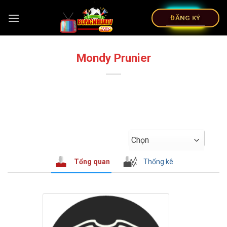
ĐĂNG KÝ
Mondy Prunier
Chọn
Tổng quan
Thống kê