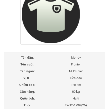
Tên đầu:
Mondy
Tên cuối:
Prunier
Tên ngắn:
M. Prunier
Vị trí:
Tiền đạo
Chiều cao:
188 cm
Cân nặng:
80 kg
Quốc tịch:
Haiti
Tuổi:
22-12-1999 (26)