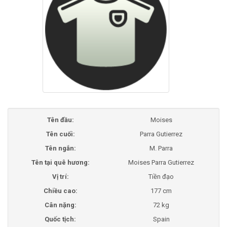
Tên đầu:
Moises
Tên cuối:
Parra Gutierrez
Tên ngắn:
M. Parra
Tên tại quê hương:
Moises Parra Gutierrez
Vị trí:
Tiền đạo
Chiều cao:
177 cm
Cân nặng:
72 kg
Quốc tịch:
Spain