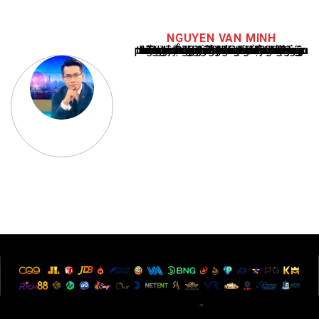
NGUYEN VAN MINH
Nguyễn Văn Minh là một trong những chuyên gia hàng đầu về báo cáo tin tức thể thao tại Việt Nam, với hơn 10 năm hoạt động trong ngành. Ông có kiến thức sâu rộng và kinh nghiệm đáng kể trong việc phân tích và báo cáo về các sự kiện thể thao hàng đầu. Sự hiểu biết sâu sắc của ông về ngành này đã giúp ông xây dựng uy tín và danh tiếng trong cộng đồng báo chí thể thao.