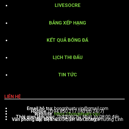
LIVESOCRE
BẢNG XẾP HẠNG
KẾT QUẢ BÓNG ĐÁ
LỊCH THI ĐẤU
TIN TỨC
LIÊN HỆ
Email hỗ trợ
:
bongnhuatv.vip@gmail.com
Hotline
: 0394 850 217 (Hỗ trợ 24/7)
Website
:
https://bongnhuatv.vip/
Thời gian làm việc
: Thứ 2 – Chủ Nhật, từ 08:00 đến 23:00
Văn phòng đại diện
: 451 Phạm Văn Đồng, Phường Linh Tây, TP. Thủ Đức, TP. Hồ Chí Minh