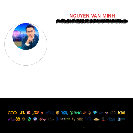
NGUYEN VAN MINH
Nguyễn Văn Minh là một trong những chuyên gia hàng đầu về báo cáo tin tức thể thao tại Việt Nam, với hơn 10 năm hoạt động trong ngành. Ông có kiến thức sâu rộng và kinh nghiệm đáng kể trong việc phân tích và báo cáo về các sự kiện thể thao hàng đầu. Sự hiểu biết sâu sắc của ông về ngành này đã giúp ông xây dựng uy tín và danh tiếng trong cộng đồng báo chí thể thao.