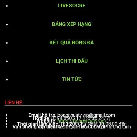
LIVESOCRE
BẢNG XẾP HẠNG
KẾT QUẢ BÓNG ĐÁ
LỊCH THI ĐẤU
TIN TỨC
LIÊN HỆ
Email hỗ trợ
:
bongnhuatv.vip@gmail.com
Hotline
: 0394 850 217 (Hỗ trợ 24/7)
Website
:
https://bongnhuatv.vip/
Thời gian làm việc
: Thứ 2 – Chủ Nhật, từ 08:00 đến 23:00
Văn phòng đại diện
: 451 Phạm Văn Đồng, Phường Linh Tây, TP. Thủ Đức, TP. Hồ Chí Minh