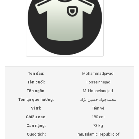
Tên đầu:
Mohammadjavad
Tên cuối:
Hosseinnejad
Tên ngắn:
M. Hosseinnejad
Tên tại quê hương:
محمدجواد حسین نژاد
Vị trí:
Tiền vệ
Chiều cao:
180 cm
Cân nặng:
73 kg
Quốc tịch:
Iran, Islamic Republic of