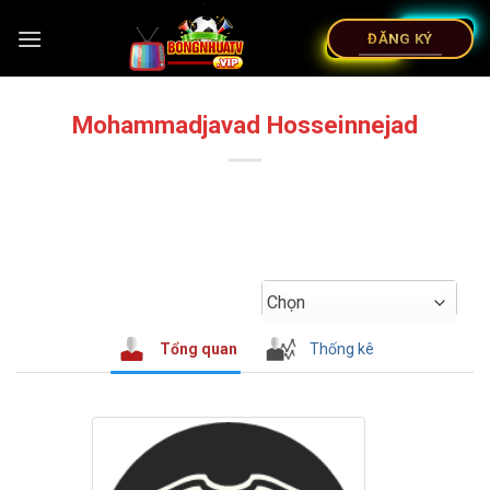
ĐĂNG KÝ
Mohammadjavad Hosseinnejad
Chọn
Tổng quan
Thống kê