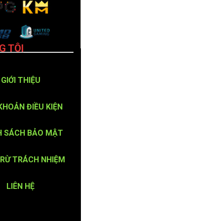
G TÔI
GIỚI THIỆU
KHOẢN ĐIỀU KIỆN
H SÁCH BẢO MẬT
TRỪ TRÁCH NHIỆM
LIÊN HỆ