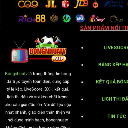
SẢN PHẨM NỔI TR
LIVESOCR
BẢNG XẾP H
Bongnhuatv
là trang thông tin bóng
KẾT QUẢ BÓN
đá trực tuyến toàn diện, cung cấp
tỷ lệ kèo, LiveScore, BXH, kết quả,
lịch thi đấu và soi kèo chất lượng
LỊCH THI Đ
cho các giải đấu lớn. Với dữ liệu cập
nhật nhanh, giao diện thân thiện và
TIN TỨC
nội dung minh bạch, bongnhuatv
khẳng định uy tín trong cộng đồng