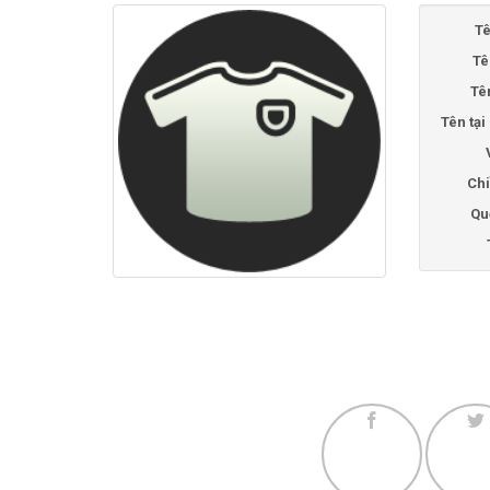
Tê
Tê
Tê
Tên tạ
Chi
Qu