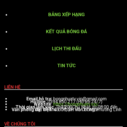
BẢNG XẾP HẠNG
KẾT QUẢ BÓNG ĐÁ
LỊCH THI ĐẤU
TIN TỨC
LIÊN HỆ
Email hỗ trợ
:
bongnhuatv.vip@gmail.com
Hotline
: 0394 850 217 (Hỗ trợ 24/7)
Website
:
https://bongnhuatv.vip/
Thời gian làm việc
: Thứ 2 – Chủ Nhật, từ 08:00 đến 23:00
Văn phòng đại diện
: 451 Phạm Văn Đồng, Phường Linh Tây, TP. Thủ Đức, TP. Hồ Chí Minh
VỀ CHÚNG TÔI