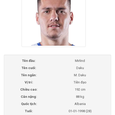
Tên đầu:
Mirlind
Tên cuối:
Daku
Tên ngắn:
M. Daku
Vị trí:
Tiền đạo
Chiều cao:
192 cm
Cân nặng:
88 kg
Quốc tịch:
Albania
Tuổi:
01-01-1998 (28)