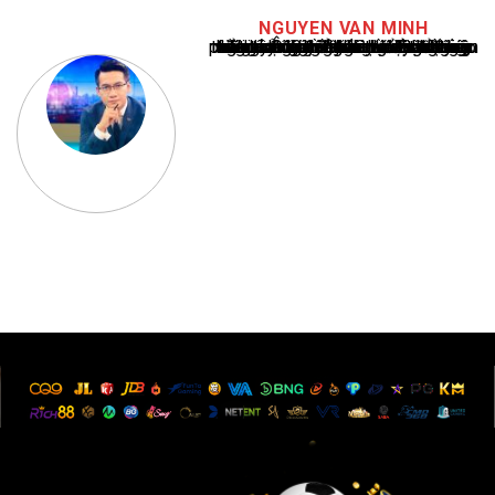
NGUYEN VAN MINH
Nguyễn Văn Minh là một trong những chuyên gia hàng đầu về báo cáo tin tức thể thao tại Việt Nam, với hơn 10 năm hoạt động trong ngành. Ông có kiến thức sâu rộng và kinh nghiệm đáng kể trong việc phân tích và báo cáo về các sự kiện thể thao hàng đầu. Sự hiểu biết sâu sắc của ông về ngành này đã giúp ông xây dựng uy tín và danh tiếng trong cộng đồng báo chí thể thao.