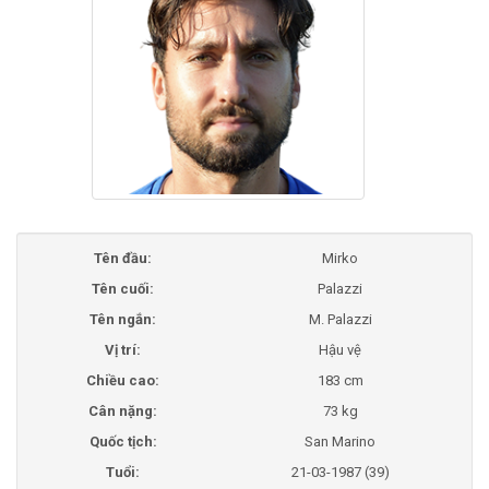
Tên đầu:
Mirko
Tên cuối:
Palazzi
Tên ngắn:
M. Palazzi
Vị trí:
Hậu vệ
Chiều cao:
183 cm
Cân nặng:
73 kg
Quốc tịch:
San Marino
Tuổi:
21-03-1987 (39)