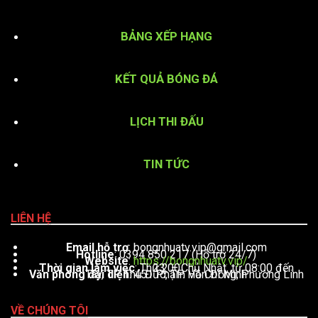
BẢNG XẾP HẠNG
KẾT QUẢ BÓNG ĐÁ
LỊCH THI ĐẤU
TIN TỨC
LIÊN HỆ
Email hỗ trợ
:
bongnhuatv.vip@gmail.com
Hotline
: 0394 850 217 (Hỗ trợ 24/7)
Website
:
https://bongnhuatv.vip/
Thời gian làm việc
: Thứ 2 – Chủ Nhật, từ 08:00 đến 23:00
Văn phòng đại diện
: 451 Phạm Văn Đồng, Phường Linh Tây, TP. Thủ Đức, TP. Hồ Chí Minh
VỀ CHÚNG TÔI