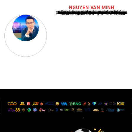
NGUYEN VAN MINH
Nguyễn Văn Minh là một trong những chuyên gia hàng đầu về báo cáo tin tức thể thao tại Việt Nam, với hơn 10 năm hoạt động trong ngành. Ông có kiến thức sâu rộng và kinh nghiệm đáng kể trong việc phân tích và báo cáo về các sự kiện thể thao hàng đầu. Sự hiểu biết sâu sắc của ông về ngành này đã giúp ông xây dựng uy tín và danh tiếng trong cộng đồng báo chí thể thao.